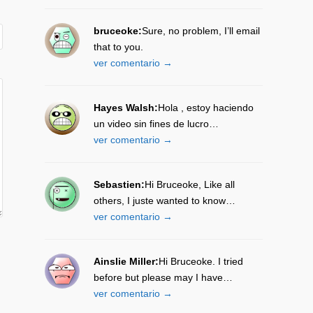
bruceoke:
Sure, no problem, I’ll email
that to you.
ver comentario →
Hayes Walsh:
Hola , estoy haciendo
un video sin fines de lucro…
ver comentario →
Sebastien:
Hi Bruceoke, Like all
others, I juste wanted to know…
ver comentario →
Ainslie Miller:
Hi Bruceoke. I tried
before but please may I have…
ver comentario →