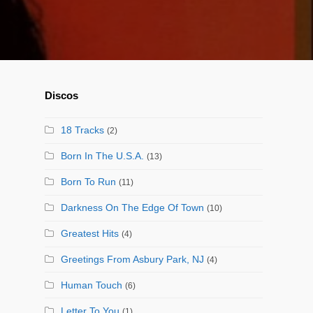
Discos
18 Tracks
(2)
Born In The U.S.A.
(13)
Born To Run
(11)
Darkness On The Edge Of Town
(10)
Greatest Hits
(4)
Greetings From Asbury Park, NJ
(4)
Human Touch
(6)
Letter To You
(1)