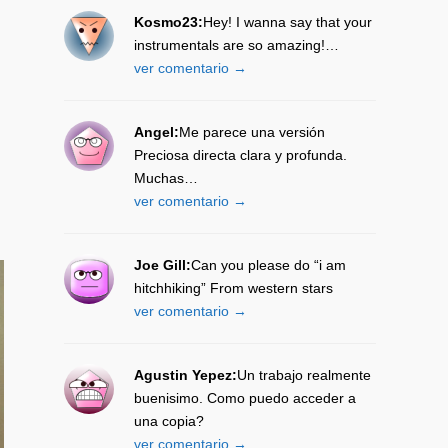
Kosmo23:
Hey! I wanna say that your
instrumentals are so amazing!…
ver comentario →
Angel:
Me parece una versión
Preciosa directa clara y profunda.
Muchas…
ver comentario →
Joe Gill:
Can you please do “i am
hitchhiking” From western stars
ver comentario →
Agustin Yepez:
Un trabajo realmente
buenisimo. Como puedo acceder a
una copia?
ver comentario →