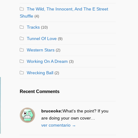
The Wild, The Innocent, And The E Street
ajo
Shuffle
(4)
Tracks
(10)
Tunnel Of Love
(9)
Western Stars
(2)
Working On A Dream
(3)
Wrecking Ball
(2)
Recent Comments
bruceoke:
What's the point? If you
are doing your own cover…
ver comentario →