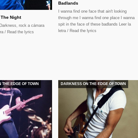
Badlands
I wanna find one face that ain't looking
 The Night
through me I wanna find one place I wanna
spit in the face of these badlands Leer la
 Darkness, rock a cámara
letra / Read the lyrics
tra / Read the lyrics
 THE EDGE OF TOWN
DARKNESS ON THE EDGE OF TOWN