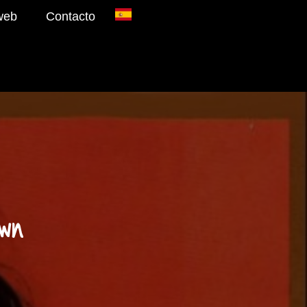
web
Contacto
wn