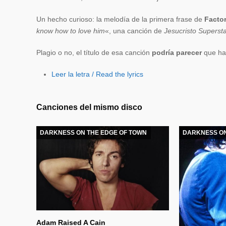
Un hecho curioso: la melodía de la primera frase de
Facto
know how to love him
«, una canción de
Jesucristo Superst
Plagio o no, el título de esa canción
podría parecer
que hac
Leer la letra / Read the lyrics
Canciones del mismo disco
DARKNESS ON THE EDGE OF TOWN
DARKNESS ON
Adam Raised A Cain