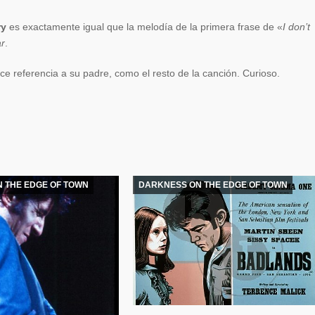
de
flecha
ry
es exactamente igual que la melodía de la primera frase de «
I don’t
arriba/ab
ar
.
para
aumentar
e referencia a su padre, como el resto de la canción. Curioso.
o
disminuir
el
volumen.
 THE EDGE OF TOWN
DARKNESS ON THE EDGE OF TOWN