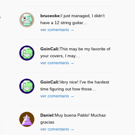
bruceoke:
I just managed, I didn't
á
have a 12 string guitar…
ver comentario →
GoinCali:
This may be my favorite of
your covers, I may…
ver comentario →
GoinCali:
Very nice! I've the hardest
time figuring out how those…
ver comentario →
Daniel:
Muy buena Pablo! Muchas
gracias
ver comentario →