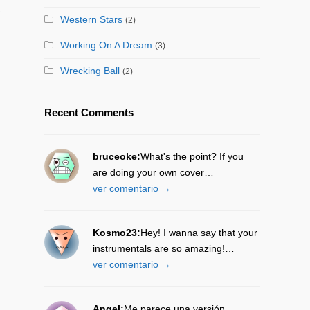
e
Western Stars
(2)
Working On A Dream
(3)
Wrecking Ball
(2)
Recent Comments
bruceoke:
What's the point? If you
are doing your own cover…
ver comentario →
Kosmo23:
Hey! I wanna say that your
instrumentals are so amazing!…
ver comentario →
Angel:
Me parece una versión