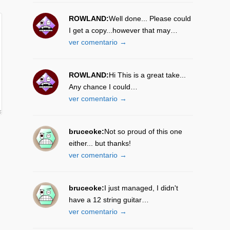
ROWLAND:
Well done... Please could
I get a copy...however that may…
ver comentario →
ROWLAND:
Hi This is a great take...
Any chance I could…
ver comentario →
bruceoke:
Not so proud of this one
either... but thanks!
ver comentario →
bruceoke:
I just managed, I didn't
have a 12 string guitar…
ver comentario →