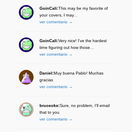
GoinCali:
This may be my favorite of
your covers, I may…
ver comentario →
GoinCali:
Very nice! I've the hardest
time figuring out how those…
ver comentario →
Daniel:
Muy buena Pablo! Muchas
gracias
ver comentario →
bruceoke:
Sure, no problem, I’ll email
that to you.
ver comentario →