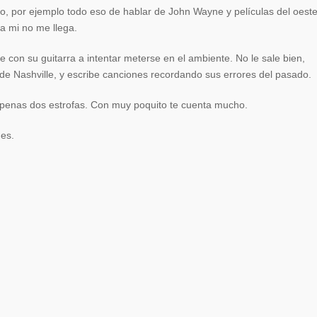
el
o, por ejemplo todo eso de hablar de John Wayne y películas del oest
volumen.
a mi no me llega.
e con su guitarra a intentar meterse en el ambiente. No le sale bien,
e de Nashville, y escribe canciones recordando sus errores del pasado.
n apenas dos estrofas. Con muy poquito te cuenta mucho.
es.