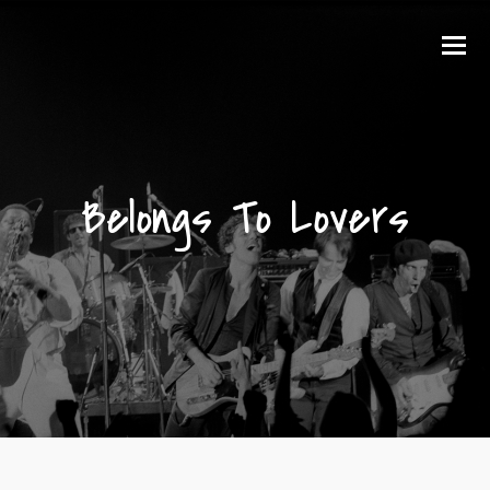
O
Mo
M
Belongs To Lovers