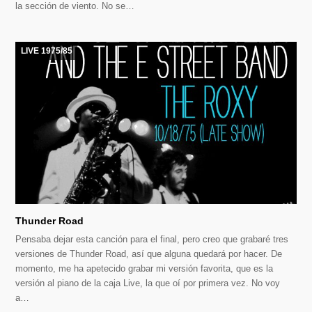
la sección de viento. No se…
LIVE 1975/85
Thunder Road
Pensaba dejar esta canción para el final, pero creo que grabaré tres
versiones de Thunder Road, así que alguna quedará por hacer. De
momento, me ha apetecido grabar mi versión favorita, que es la
versión al piano de la caja Live, la que oí por primera vez. No voy
a…