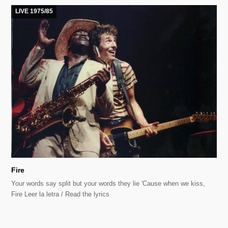
LIVE 1975/85
Fire
Your words say split but your words they lie 'Cause when we kiss,
Fire Leer la letra / Read the lyrics