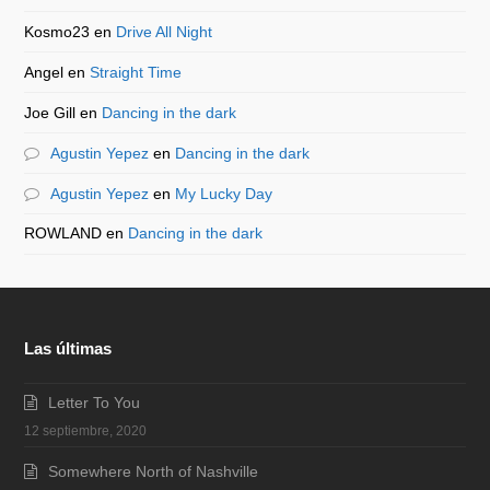
Kosmo23
en
Drive All Night
Angel
en
Straight Time
Joe Gill
en
Dancing in the dark
Agustin Yepez
en
Dancing in the dark
Agustin Yepez
en
My Lucky Day
ROWLAND
en
Dancing in the dark
Las últimas
Letter To You
12 septiembre, 2020
Somewhere North of Nashville