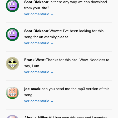
Scot Dickson:
Is there any way we can download
from your site?…
ver comentario →
Scot Dickson:
Wowee I've been looking for this
song for an eternity,please…
ver comentario →
Frank West:
Thanks for this site. Wow. Needless to
say, I am…
ver comentario →
joe mack:
can you send me the mp3 version of this
song…
ver comentario →
Ainslie Miller:
Hi I just saw this post and I wonder