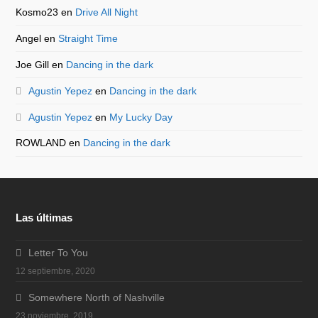
Kosmo23
en
Drive All Night
Angel
en
Straight Time
Joe Gill
en
Dancing in the dark
Agustin Yepez
en
Dancing in the dark
Agustin Yepez
en
My Lucky Day
ROWLAND
en
Dancing in the dark
Las últimas
Letter To You
12 septiembre, 2020
Somewhere North of Nashville
23 noviembre, 2019