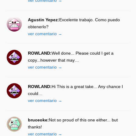
ver comentario →
Agustin Yepez:
Excelente trabajo. Como puedo
obtenerlo?
ver comentario →
ROWLAND:
Well done... Please could I get a
copy...however that may…
ver comentario →
ROWLAND:
Hi This is a great take... Any chance I
could…
ver comentario →
bruceoke:
Not so proud of this one either... but
thanks!
ver comentario →