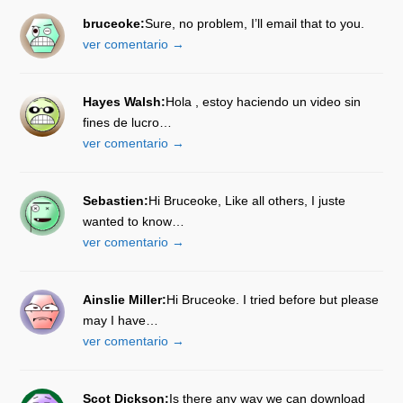
bruceoke:
Sure, no problem, I’ll email that to you.
ver comentario →
Hayes Walsh:
Hola , estoy haciendo un video sin
fines de lucro…
ver comentario →
Sebastien:
Hi Bruceoke, Like all others, I juste
wanted to know…
ver comentario →
Ainslie Miller:
Hi Bruceoke. I tried before but please
may I have…
ver comentario →
Scot Dickson:
Is there any way we can download